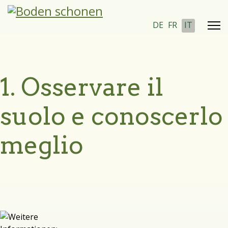
Seleziona la tua lin
DE
FR
IT
1. Osservare il
suolo e conoscerlo
meglio